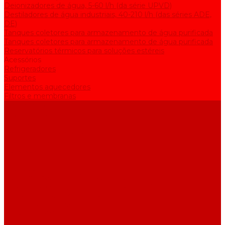
Deionizadores de água, 5-60 l/h (da série UPVD)
Destiladores de água industriais, 40-210 l/h (das séries ADE,
DE)
Tanques coletores para armazenamento de água purificada
Tanques coletores para armazenamento de água purificada
Reservatórios térmicos para soluções estéreis
Acessórios
Refrigeradores
Suportes
Elementos aquecedores
Filtros e membranas
Promoções
Sobre empresa
Artigos
Perguntas e respostas
Comentários
Contatos
...
Catálogo
Equipamento de purificação de água
Destiladores de água, 2-25 l/h (da série АE)
Bidestiladores, 2-12 l/h (da série BE)
Aparelhos para produzir água de qualidade analítica, 5-25 l/h
(da série UPVA)
Deionizadores de água, 5-60 l/h (da série UPVD)