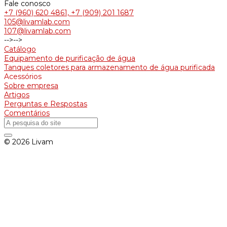
Fale conosco
+7 (960) 620 4861, +7 (909) 201 1687
105@livamlab.com
107@livamlab.com
-->
-->
Catálogo
Equipamento de purificação de água
Tanques coletores para armazenamento de água purificada
Acessórios
Sobre empresa
Artigos
Perguntas e Respostas
Comentários
© 2026 Livam