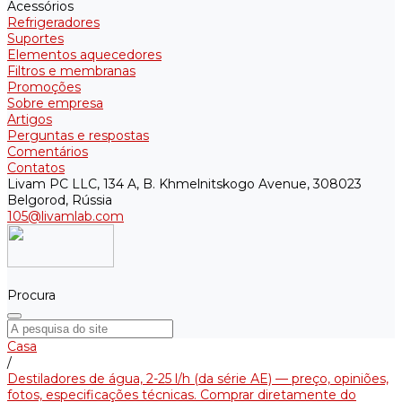
Acessórios
Refrigeradores
Suportes
Elementos aquecedores
Filtros e membranas
Promoções
Sobre empresa
Artigos
Perguntas e respostas
Comentários
Contatos
Livam PC LLC, 134 A, B. Khmelnitskogo Avenue, 308023
Belgorod, Rússia
105@livamlab.com
Procura
Casa
/
Destiladores de água, 2-25 l/h (da série АE) — preço, opiniões,
fotos, especificações técnicas. Comprar diretamente do