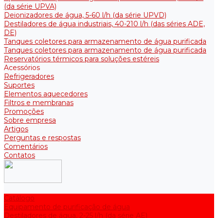
(da série UPVA)
Deionizadores de água, 5-60 l/h (da série UPVD)
Destiladores de água industriais, 40-210 l/h (das séries ADE,
DE)
Tanques coletores para armazenamento de água purificada
Tanques coletores para armazenamento de água purificada
Reservatórios térmicos para soluções estéreis
Acessórios
Refrigeradores
Suportes
Elementos aquecedores
Filtros e membranas
Promoções
Sobre empresa
Artigos
Perguntas e respostas
Comentários
Contatos
Catálogo
Equipamento de purificação de água
Destiladores de água, 2-25 l/h (da série АE)