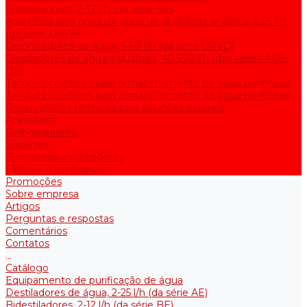
Bidestiladores, 2-12 l/h (da série BE)
Aparelhos para produzir água de qualidade analítica, 5-25 l/h
(da série UPVA)
Deionizadores de água, 5-60 l/h (da série UPVD)
Destiladores de água industriais, 40-210 l/h (das séries ADE,
DE)
Tanques coletores para armazenamento de água purificada
Tanques coletores para armazenamento de água purificada
Reservatórios térmicos para soluções estéreis
Acessórios
Refrigeradores
Suportes
Elementos aquecedores
Filtros e membranas
Promoções
Sobre empresa
Artigos
Perguntas e respostas
Comentários
Contatos
...
Catálogo
Equipamento de purificação de água
Destiladores de água, 2-25 l/h (da série АE)
Bidestiladores, 2-12 l/h (da série BE)