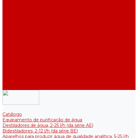
Destiladores de água industriais, 40-210 l/h (das séries ADE,
DE)
Tanques coletores para armazenamento de água purificada
Tanques coletores para armazenamento de água purificada
Reservatórios térmicos para soluções estéreis
Acessórios
Refrigeradores
Suportes
Elementos aquecedores
Filtros e membranas
Promoções
Sobre empresa
Artigos
Perguntas e respostas
Comentários
Contatos
Catálogo
Equipamento de purificação de água
Destiladores de água, 2-25 l/h (da série АE)
Bidestiladores, 2-12 l/h (da série BE)
Aparelhos para produzir água de qualidade analítica, 5-25 l/h