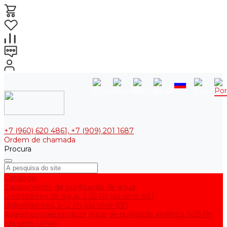
+7 (960) 620 4861, +7 (909) 201 1687
Ordem de chamada
Procura
Catálogo
Equipamento de purificação de água
Destiladores de água, 2-25 l/h (da série АE)
Bidestiladores, 2-12 l/h (da série BE)
Aparelhos para produzir água de qualidade analítica, 5-25 l/h
(da série UPVA)