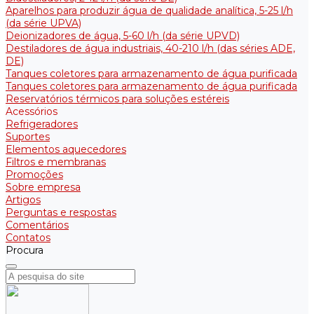
Aparelhos para produzir água de qualidade analítica, 5-25 l/h
(da série UPVA)
Deionizadores de água, 5-60 l/h (da série UPVD)
Destiladores de água industriais, 40-210 l/h (das séries ADE,
DE)
Tanques coletores para armazenamento de água purificada
Tanques coletores para armazenamento de água purificada
Reservatórios térmicos para soluções estéreis
Acessórios
Refrigeradores
Suportes
Elementos aquecedores
Filtros e membranas
Promoções
Sobre empresa
Artigos
Perguntas e respostas
Comentários
Contatos
Procura