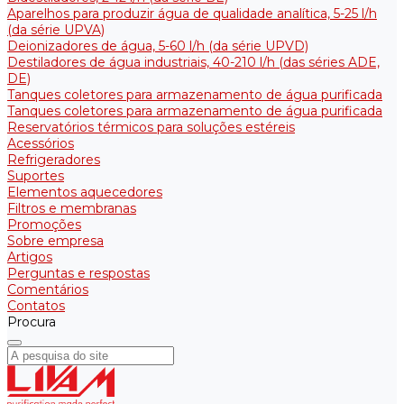
Aparelhos para produzir água de qualidade analítica, 5-25 l/h
(da série UPVA)
Deionizadores de água, 5-60 l/h (da série UPVD)
Destiladores de água industriais, 40-210 l/h (das séries ADE,
DE)
Tanques coletores para armazenamento de água purificada
Tanques coletores para armazenamento de água purificada
Reservatórios térmicos para soluções estéreis
Acessórios
Refrigeradores
Suportes
Elementos aquecedores
Filtros e membranas
Promoções
Sobre empresa
Artigos
Perguntas e respostas
Comentários
Contatos
Procura