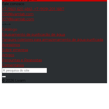
Fale conosco
+7 (960) 620 4861, +7 (909) 201 1687
105@livamlab.com
107@livamlab.com
-->
-->
Catálogo
Equipamento de purificação de água
Tanques coletores para armazenamento de água purificada
Acessórios
Sobre empresa
Artigos
Perguntas e Respostas
Comentários
© 2026 Livam