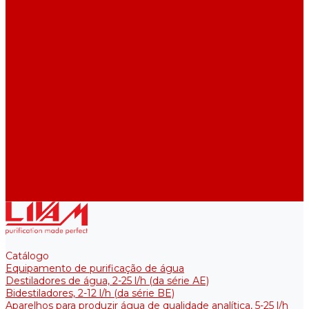
Destiladores de água industriais, 40-210 l/h (das séries ADE,
DE)
Tanques coletores para armazenamento de água purificada
Tanques coletores para armazenamento de água purificada
Reservatórios térmicos para soluções estéreis
Acessórios
Refrigeradores
Suportes
Elementos aquecedores
Filtros e membranas
Promoções
Sobre empresa
Artigos
Perguntas e respostas
Comentários
Contatos
Catálogo
Equipamento de purificação de água
Destiladores de água, 2-25 l/h (da série АE)
Bidestiladores, 2-12 l/h (da série BE)
Aparelhos para produzir água de qualidade analítica, 5-25 l/h