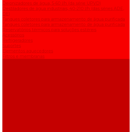
Deionizadores de água, 5-60 l/h (da série UPVD)
Destiladores de água industriais, 40-210 l/h (das séries ADE,
DE)
Tanques coletores para armazenamento de água purificada
Tanques coletores para armazenamento de água purificada
Reservatórios térmicos para soluções estéreis
Acessórios
Refrigeradores
Suportes
Elementos aquecedores
Filtros e membranas
Promoções
Sobre empresa
Artigos
Perguntas e respostas
Comentários
Contatos
...
Catálogo
Equipamento de purificação de água
Destiladores de água, 2-25 l/h (da série АE)
Bidestiladores, 2-12 l/h (da série BE)
Aparelhos para produzir água de qualidade analítica, 5-25 l/h
(da série UPVA)
Deionizadores de água, 5-60 l/h (da série UPVD)