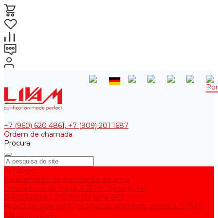
+7 (960) 620 4861, +7 (909) 201 1687
Ordem de chamada
Procura
Catálogo
Equipamento de purificação de água
Destiladores de água, 2-25 l/h (da série АE)
Bidestiladores, 2-12 l/h (da série BE)
Aparelhos para produzir água de qualidade analítica, 5-25 l/h
(da série UPVA)