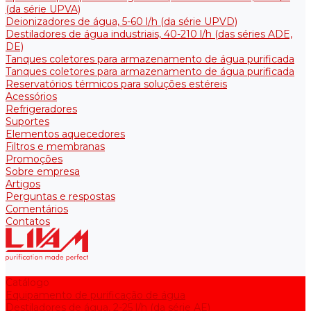
(da série UPVA)
Deionizadores de água, 5-60 l/h (da série UPVD)
Destiladores de água industriais, 40-210 l/h (das séries ADE,
DE)
Tanques coletores para armazenamento de água purificada
Tanques coletores para armazenamento de água purificada
Reservatórios térmicos para soluções estéreis
Acessórios
Refrigeradores
Suportes
Elementos aquecedores
Filtros e membranas
Promoções
Sobre empresa
Artigos
Perguntas e respostas
Comentários
Contatos
Catálogo
Equipamento de purificação de água
Destiladores de água, 2-25 l/h (da série АE)