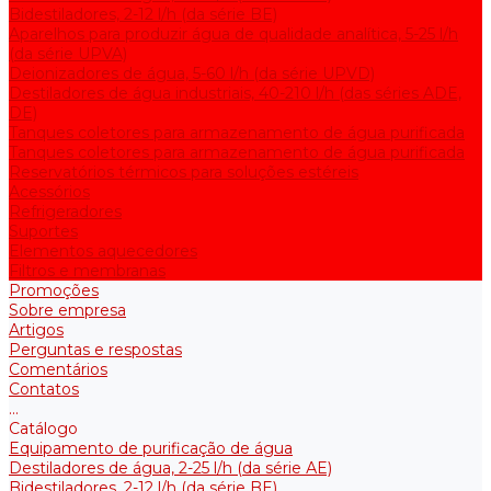
Bidestiladores, 2-12 l/h (da série BE)
Aparelhos para produzir água de qualidade analítica, 5-25 l/h
(da série UPVA)
Deionizadores de água, 5-60 l/h (da série UPVD)
Destiladores de água industriais, 40-210 l/h (das séries ADE,
DE)
Tanques coletores para armazenamento de água purificada
Tanques coletores para armazenamento de água purificada
Reservatórios térmicos para soluções estéreis
Acessórios
Refrigeradores
Suportes
Elementos aquecedores
Filtros e membranas
Promoções
Sobre empresa
Artigos
Perguntas e respostas
Comentários
Contatos
...
Catálogo
Equipamento de purificação de água
Destiladores de água, 2-25 l/h (da série АE)
Bidestiladores, 2-12 l/h (da série BE)