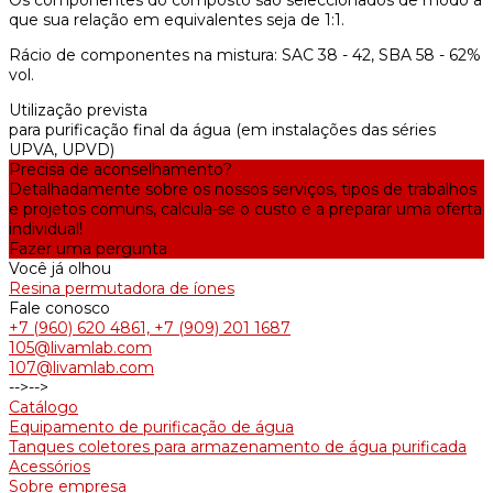
Os componentes do composto são seleccionados de modo a
que sua relação em equivalentes seja de 1:1.
Rácio de componentes na mistura: SAC 38 - 42, SBA 58 - 62%
vol.
Utilização prevista
para purificação final da água (em instalações das séries
UPVA, UPVD)
Precisa de aconselhamento?
Detalhadamente sobre os nossos serviços, tipos de trabalhos
e projetos comuns, calcula-se o custo e a preparar uma oferta
individual!
Fazer uma pergunta
Você já olhou
Resina permutadora de íones
Fale conosco
+7 (960) 620 4861, +7 (909) 201 1687
105@livamlab.com
107@livamlab.com
-->
-->
Catálogo
Equipamento de purificação de água
Tanques coletores para armazenamento de água purificada
Acessórios
Sobre empresa