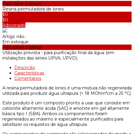
Para saber o preço
Resina permutadora de íones
$0
$0
Adicionado
Artigo não.:
Em estoque
Para saber o preço
Utilização prevista -
para purificação final da água (em
instalações das séries UPVA, UPVD);
Descrição
Características
Comentários
A resina permutadora de íones é uma mistura não regenerada
utilizada para produzir água ultrapura (> 18 MOhm*cm a 25 °C).
Este produto é um composto pronto a usar que consiste em
cationite altamente ácida (SAC) e anionite em gel altamente
básica tipo I (SBA). Ambos os componentes foram
regenerados ao máximo e especialmente purificados para
satisfazer os requisitos de água ultrapura.