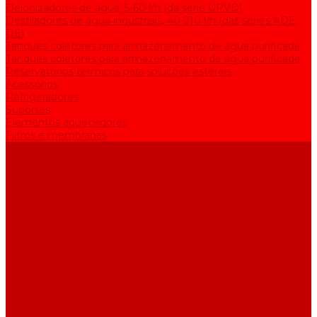
Deionizadores de água, 5-60 l/h (da série UPVD)
Destiladores de água industriais, 40-210 l/h (das séries ADE,
DE)
Tanques coletores para armazenamento de água purificada
Tanques coletores para armazenamento de água purificada
Reservatórios térmicos para soluções estéreis
Acessórios
Refrigeradores
Suportes
Elementos aquecedores
Filtros e membranas
Promoções
Sobre empresa
Artigos
Perguntas e respostas
Comentários
Contatos
...
Catálogo
Equipamento de purificação de água
Destiladores de água, 2-25 l/h (da série АE)
Bidestiladores, 2-12 l/h (da série BE)
Aparelhos para produzir água de qualidade analítica, 5-25 l/h
(da série UPVA)
Deionizadores de água, 5-60 l/h (da série UPVD)