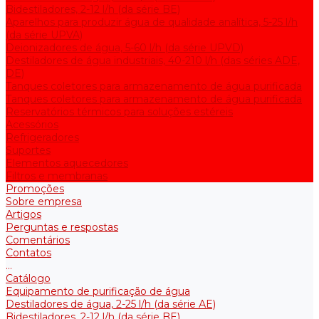
Bidestiladores, 2-12 l/h (da série BE)
Aparelhos para produzir água de qualidade analítica, 5-25 l/h
(da série UPVA)
Deionizadores de água, 5-60 l/h (da série UPVD)
Destiladores de água industriais, 40-210 l/h (das séries ADE,
DE)
Tanques coletores para armazenamento de água purificada
Tanques coletores para armazenamento de água purificada
Reservatórios térmicos para soluções estéreis
Acessórios
Refrigeradores
Suportes
Elementos aquecedores
Filtros e membranas
Promoções
Sobre empresa
Artigos
Perguntas e respostas
Comentários
Contatos
...
Catálogo
Equipamento de purificação de água
Destiladores de água, 2-25 l/h (da série АE)
Bidestiladores, 2-12 l/h (da série BE)