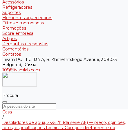
Acessórios
Refrigeradores
Suportes
Elementos aquecedores
Filtros e membranas
Promoções
Sobre empresa
Artigos
Perguntas e respostas
Comentários
Contatos
Livam PC LLC, 134 A, B. Khmelnitskogo Avenue, 308023
Belgorod, Rússia
105@livamlab.com
Procura
Casa
/
Destiladores de água, 2-25 l/h (da série АE) — preço, opiniões,
fotos, especificações técnicas. Comprar diretamente do