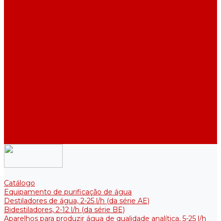
Destiladores de água industriais, 40-210 l/h (das séries ADE,
DE)
Tanques coletores para armazenamento de água purificada
Tanques coletores para armazenamento de água purificada
Reservatórios térmicos para soluções estéreis
Acessórios
Refrigeradores
Suportes
Elementos aquecedores
Filtros e membranas
Promoções
Sobre empresa
Artigos
Perguntas e respostas
Comentários
Contatos
Catálogo
Equipamento de purificação de água
Destiladores de água, 2-25 l/h (da série АE)
Bidestiladores, 2-12 l/h (da série BE)
Aparelhos para produzir água de qualidade analítica, 5-25 l/h