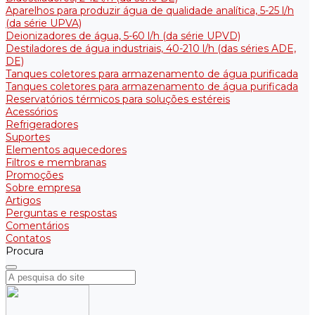
Aparelhos para produzir água de qualidade analítica, 5-25 l/h
(da série UPVA)
Deionizadores de água, 5-60 l/h (da série UPVD)
Destiladores de água industriais, 40-210 l/h (das séries ADE,
DE)
Tanques coletores para armazenamento de água purificada
Tanques coletores para armazenamento de água purificada
Reservatórios térmicos para soluções estéreis
Acessórios
Refrigeradores
Suportes
Elementos aquecedores
Filtros e membranas
Promoções
Sobre empresa
Artigos
Perguntas e respostas
Comentários
Contatos
Procura