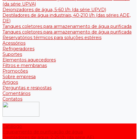
(da série UPVA)
Deionizadores de água, 5-60 l/h (da série UPVD)
Destiladores de água industriais, 40-210 l/h (das séries ADE,
DE)
Tanques coletores para armazenamento de água purificada
Tanques coletores para armazenamento de água purificada
Reservatórios térmicos para soluções estéreis
Acessórios
Refrigeradores
Suportes
Elementos aquecedores
Filtros e membranas
Promoções
Sobre empresa
Artigos
Perguntas e respostas
Comentários
Contatos
Catálogo
Equipamento de purificação de água
Destiladores de água, 2-25 l/h (da série АE)