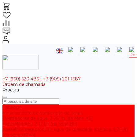
+7 (960) 620 4861, +7 (909) 201 1687
Ordem de chamada
Procura
Catálogo
Equipamento de purificação de água
Destiladores de água, 2-25 l/h (da série АE)
Bidestiladores, 2-12 l/h (da série BE)
Aparelhos para produzir água de qualidade analítica, 5-25 l/h
(da série UPVA)