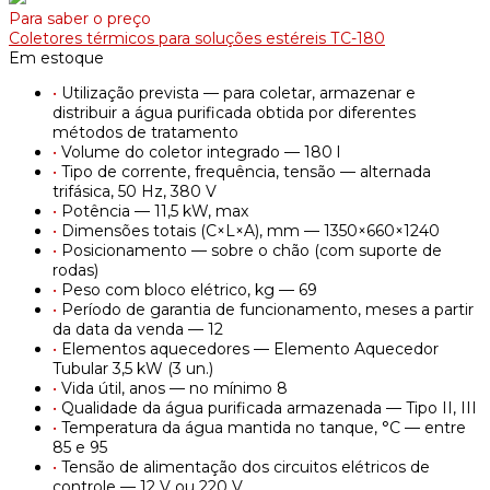
Para saber o preço
Coletores térmicos para soluções estéreis ТС-180
Em estoque
•
Utilização prevista — para coletar, armazenar e
distribuir a água purificada obtida por diferentes
métodos de tratamento
•
Volume do coletor integrado — 180 l
•
Tipo de corrente, frequência, tensão — alternada
trifásica, 50 Hz, 380 V
•
Potência — 11,5 kW, max
•
Dimensões totais (C×L×A), mm — 1350×660×1240
•
Posicionamento — sobre o chão (com suporte de
rodas)
•
Peso com bloco elétrico, kg — 69
•
Período de garantia de funcionamento, meses a partir
da data da venda — 12
•
Elementos aquecedores — Elemento Aquecedor
Tubular 3,5 kW (3 un.)
•
Vida útil, anos — no mínimo 8
•
Qualidade da água purificada armazenada — Tipo II, III
•
Temperatura da água mantida no tanque, °C — entre
85 e 95
•
Tensão de alimentação dos circuitos elétricos de
controle — 12 V ou 220 V