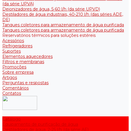
(da série UPVA)
Deionizadores de água, 5-60 l/h (da série UPVD)
Destiladores de água industriais, 40-210 l/h (das séries ADE,
DE)
Tanques coletores para armazenamento de água purificada
Tanques coletores para armazenamento de água purificada
Reservatórios térmicos para soluções estéreis
Acessórios
Refrigeradores
Suportes
Elementos aquecedores
Filtros e membranas
Promoções
Sobre empresa
Artigos
Perguntas e respostas
Comentários
Contatos
Catálogo
Equipamento de purificação de água
Destiladores de água, 2-25 l/h (da série АE)