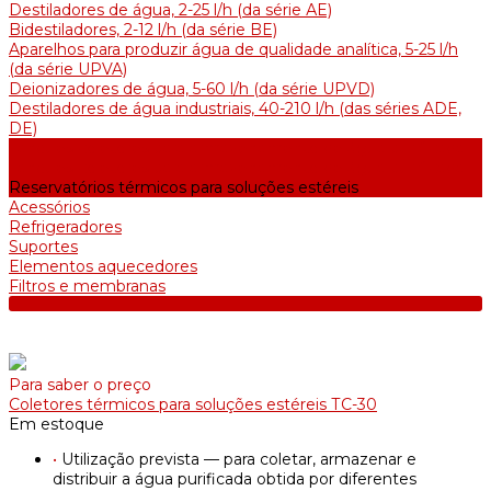
Destiladores de água, 2-25 l/h (da série АE)
Bidestiladores, 2-12 l/h (da série BE)
Aparelhos para produzir água de qualidade analítica, 5-25 l/h
(da série UPVA)
Deionizadores de água, 5-60 l/h (da série UPVD)
Destiladores de água industriais, 40-210 l/h (das séries ADE,
DE)
Tanques coletores para armazenamento de água purificada
Tanques coletores para armazenamento de água purificada
Reservatórios térmicos para soluções estéreis
Acessórios
Refrigeradores
Suportes
Elementos aquecedores
Filtros e membranas
Para saber o preço
Coletores térmicos para soluções estéreis ТС-30
Em estoque
•
Utilização prevista — para coletar, armazenar e
distribuir a água purificada obtida por diferentes