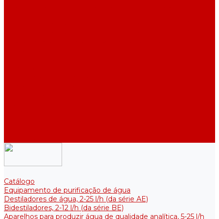
Destiladores de água industriais, 40-210 l/h (das séries ADE,
DE)
Tanques coletores para armazenamento de água purificada
Tanques coletores para armazenamento de água purificada
Reservatórios térmicos para soluções estéreis
Acessórios
Refrigeradores
Suportes
Elementos aquecedores
Filtros e membranas
Promoções
Sobre empresa
Artigos
Perguntas e respostas
Comentários
Contatos
Catálogo
Equipamento de purificação de água
Destiladores de água, 2-25 l/h (da série АE)
Bidestiladores, 2-12 l/h (da série BE)
Aparelhos para produzir água de qualidade analítica, 5-25 l/h