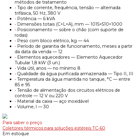
métodos de tratamento
•
Tipo de corrente, frequência, tensão — alternada
trifásica, 50 Hz, 380 V
•
Potência — 6 kVA
•
Dimensões totais (C×L×A), mm — 1015×510×1000
•
Posicionamento — sobre o chão (com suporte de
rodas)
•
Peso com bloco elétrico, kg — 44
•
Período de garantia de funcionamento, meses a partir
da data da venda — 12
•
Elementos aquecedores — Elemento Aquecedor
Tubular 1,8 kW (3 un.)
•
Vida útil, anos — no mínimo 8
•
Qualidade da água purificada armazenada — Tipo II, III
•
Temperatura da água mantida no tanque, °C — entre
85 e 95
•
Tensão de alimentação dos circuitos elétricos de
controle — 12 V ou 220 V
•
Material da caixa — aço inoxidável
•
Volume, l — 30
Para saber o preço
Coletores térmicos para soluções estéreis ТС-60
Em estoque