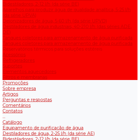
Bidestiladores, 2-12 l/h (da série BE)
Aparelhos para produzir água de qualidade analítica, 5-25 l/h
(da série UPVA)
Deionizadores de água, 5-60 l/h (da série UPVD)
Destiladores de água industriais, 40-210 l/h (das séries ADE,
DE)
Tanques coletores para armazenamento de água purificada
Tanques coletores para armazenamento de água purificada
Reservatórios térmicos para soluções estéreis
Acessórios
Refrigeradores
Suportes
Elementos aquecedores
Filtros e membranas
Promoções
Sobre empresa
Artigos
Perguntas e respostas
Comentários
Contatos
...
Catálogo
Equipamento de purificação de água
Destiladores de água, 2-25 l/h (da série АE)
Bidestiladores, 2-12 l/h (da série BE)