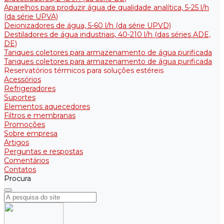
Aparelhos para produzir água de qualidade analítica, 5-25 l/h
(da série UPVA)
Deionizadores de água, 5-60 l/h (da série UPVD)
Destiladores de água industriais, 40-210 l/h (das séries ADE,
DE)
Tanques coletores para armazenamento de água purificada
Tanques coletores para armazenamento de água purificada
Reservatórios térmicos para soluções estéreis
Acessórios
Refrigeradores
Suportes
Elementos aquecedores
Filtros e membranas
Promoções
Sobre empresa
Artigos
Perguntas e respostas
Comentários
Contatos
Procura