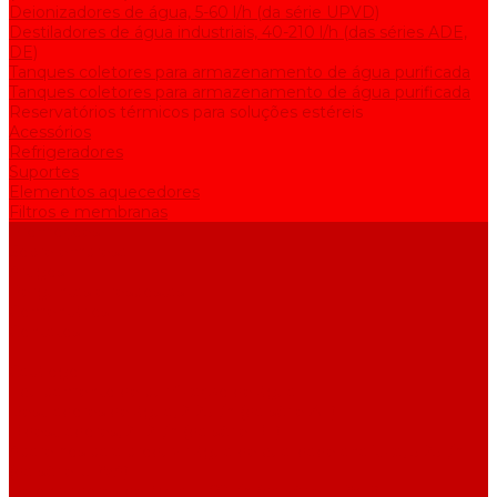
Deionizadores de água, 5-60 l/h (da série UPVD)
Destiladores de água industriais, 40-210 l/h (das séries ADE,
DE)
Tanques coletores para armazenamento de água purificada
Tanques coletores para armazenamento de água purificada
Reservatórios térmicos para soluções estéreis
Acessórios
Refrigeradores
Suportes
Elementos aquecedores
Filtros e membranas
Promoções
Sobre empresa
Artigos
Perguntas e respostas
Comentários
Contatos
...
Catálogo
Equipamento de purificação de água
Destiladores de água, 2-25 l/h (da série АE)
Bidestiladores, 2-12 l/h (da série BE)
Aparelhos para produzir água de qualidade analítica, 5-25 l/h
(da série UPVA)
Deionizadores de água, 5-60 l/h (da série UPVD)