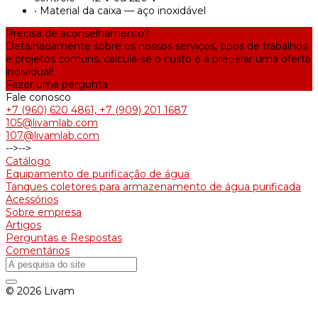
•
Material da caixa — aço inoxidável
Precisa de aconselhamento?
Detalhadamente sobre os nossos serviços, tipos de trabalhos
e projetos comuns, calcula-se o custo e a preparar uma oferta
individual!
Fazer uma pergunta
Fale conosco
+7 (960) 620 4861, +7 (909) 201 1687
105@livamlab.com
107@livamlab.com
-->
-->
Catálogo
Equipamento de purificação de água
Tanques coletores para armazenamento de água purificada
Acessórios
Sobre empresa
Artigos
Perguntas e Respostas
Comentários
© 2026 Livam