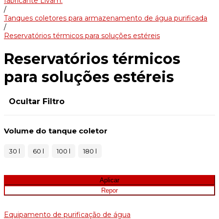
fabricante Livam.
/
Tanques coletores para armazenamento de água purificada
/
Reservatórios térmicos para soluções estéreis
Reservatórios térmicos
para soluções estéreis
Ocultar Filtro
Volume do tanque coletor
30 l
60 l
100 l
180 l
Equipamento de purificação de água