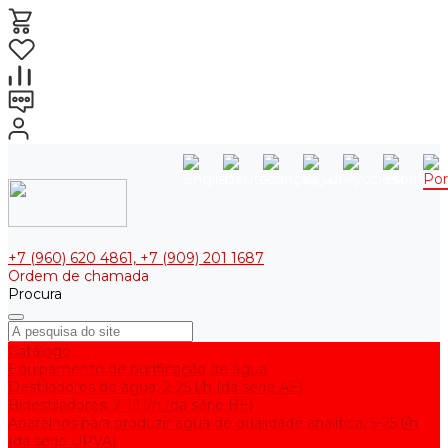
+7 (960) 620 4861, +7 (909) 201 1687
Ordem de chamada
Procura
Catálogo
Equipamento de purificação de água
Destiladores de água, 2-25 l/h (da série АE)
Bidestiladores, 2-12 l/h (da série BE)
Aparelhos para produzir água de qualidade analítica, 5-25 l/h
(da série UPVA)