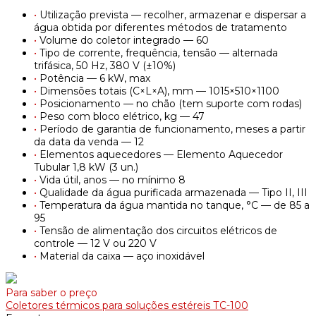
•
Utilização prevista — recolher, armazenar e dispersar a
água obtida por diferentes métodos de tratamento
•
Volume do coletor integrado — 60
•
Tipo de corrente, frequência, tensão — alternada
trifásica, 50 Hz, 380 V (±10%)
•
Potência — 6 kW, max
•
Dimensões totais (C×L×A), mm — 1015×510×1100
•
Posicionamento — no chão (tem suporte com rodas)
•
Peso com bloco elétrico, kg — 47
•
Período de garantia de funcionamento, meses a partir
da data da venda — 12
•
Elementos aquecedores — Elemento Aquecedor
Tubular 1,8 kW (3 un.)
•
Vida útil, anos — no mínimo 8
•
Qualidade da água purificada armazenada — Tipo II, III
•
Temperatura da água mantida no tanque, °C — de 85 a
95
•
Tensão de alimentação dos circuitos elétricos de
controle — 12 V ou 220 V
•
Material da caixa — aço inoxidável
Para saber o preço
Coletores térmicos para soluções estéreis ТС-100