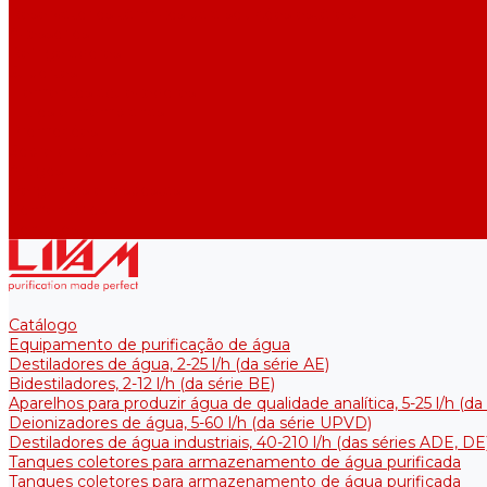
Reservatórios térmicos para soluções estéreis
Acessórios
Refrigeradores
Suportes
Elementos aquecedores
Filtros e membranas
Promoções
Sobre empresa
Artigos
Perguntas e respostas
Comentários
Contatos
Catálogo
Equipamento de purificação de água
Destiladores de água, 2-25 l/h (da série АE)
Bidestiladores, 2-12 l/h (da série BE)
Aparelhos para produzir água de qualidade analítica, 5-25 l/h (d
Deionizadores de água, 5-60 l/h (da série UPVD)
Destiladores de água industriais, 40-210 l/h (das séries ADE, DE
Tanques coletores para armazenamento de água purificada
Tanques coletores para armazenamento de água purificada