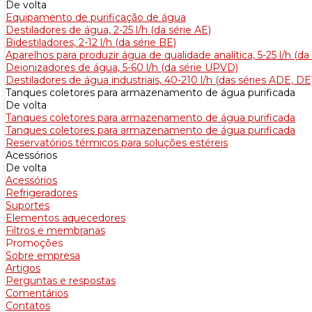
De volta
Equipamento de purificação de água
Destiladores de água, 2-25 l/h (da série АE)
Bidestiladores, 2-12 l/h (da série BE)
Aparelhos para produzir água de qualidade analítica, 5-25 l/h (d
Deionizadores de água, 5-60 l/h (da série UPVD)
Destiladores de água industriais, 40-210 l/h (das séries ADE, DE
Tanques coletores para armazenamento de água purificada
De volta
Tanques coletores para armazenamento de água purificada
Tanques coletores para armazenamento de água purificada
Reservatórios térmicos para soluções estéreis
Acessórios
De volta
Acessórios
Refrigeradores
Suportes
Elementos aquecedores
Filtros e membranas
Promoções
Sobre empresa
Artigos
Perguntas e respostas
Comentários
Contatos