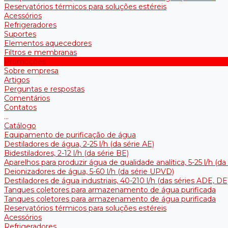
Reservatórios térmicos para soluções estéreis
Acessórios
Refrigeradores
Suportes
Elementos aquecedores
Filtros e membranas
Promoções
Sobre empresa
Artigos
Perguntas e respostas
Comentários
Contatos
...
Catálogo
Equipamento de purificação de água
Destiladores de água, 2-25 l/h (da série АE)
Bidestiladores, 2-12 l/h (da série BE)
Aparelhos para produzir água de qualidade analítica, 5-25 l/h (d
Deionizadores de água, 5-60 l/h (da série UPVD)
Destiladores de água industriais, 40-210 l/h (das séries ADE, DE
Tanques coletores para armazenamento de água purificada
Tanques coletores para armazenamento de água purificada
Reservatórios térmicos para soluções estéreis
Acessórios
Refrigeradores