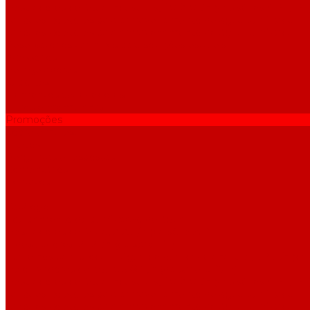
Destiladores de água industriais, 40-210 l/h (das séries ADE, DE
Tanques coletores para armazenamento de água purificada
Tanques coletores para armazenamento de água purificada
Reservatórios térmicos para soluções estéreis
Acessórios
Refrigeradores
Suportes
Elementos aquecedores
Filtros e membranas
Promoções
Sobre empresa
Artigos
Perguntas e respostas
Comentários
Contatos
...
Catálogo
Equipamento de purificação de água
Destiladores de água, 2-25 l/h (da série АE)
Bidestiladores, 2-12 l/h (da série BE)
Aparelhos para produzir água de qualidade analítica, 5-25 l/h (d
Deionizadores de água, 5-60 l/h (da série UPVD)
Destiladores de água industriais, 40-210 l/h (das séries ADE, DE
Tanques coletores para armazenamento de água purificada
Tanques coletores para armazenamento de água purificada