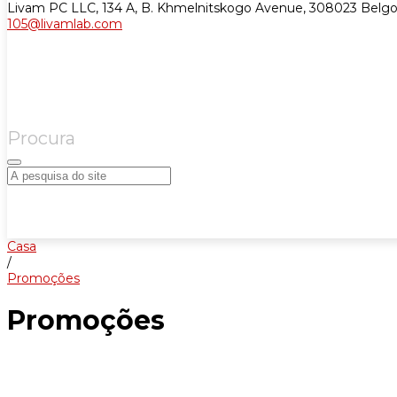
Livam PC LLC, 134 A, B. Khmelnitskogo Avenue, 308023 Belgo
105@livamlab.com
Procura
Casa
/
Promoções
Promoções