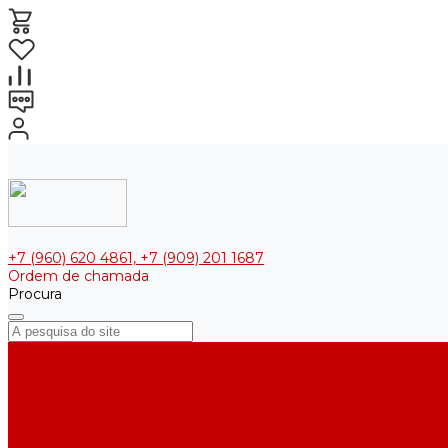
+7 (960) 620 4861, +7 (909) 201 1687
Ordem de chamada
Procura
Catálogo
Equipamento de purificação de água
Destiladores de água, 2-25 l/h (da série АE)
Bidestiladores, 2-12 l/h (da série BE)
Aparelhos para produzir água de qualidade analítica, 5-25 l/h (d
Deionizadores de água, 5-60 l/h (da série UPVD)