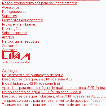
Reservatórios térmicos para soluções estéreis
Acessórios
Refrigeradores
Suportes
Elementos aquecedores
Filtros e membranas
Promoções
Sobre empresa
Artigos
Perguntas e respostas
Comentários
Contatos
Catálogo
Equipamento de purificação de água
Destiladores de água, 2-25 l/h (da série АE)
Bidestiladores, 2-12 l/h (da série BE)
Aparelhos para produzir água de qualidade analítica, 5-25 l/h (d
Deionizadores de água, 5-60 l/h (da série UPVD)
Destiladores de água industriais, 40-210 l/h (das séries ADE, DE
Tanques coletores para armazenamento de água purificada
Tanques coletores para armazenamento de água purificada