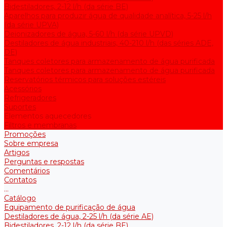
Bidestiladores, 2-12 l/h (da série BE)
Aparelhos para produzir água de qualidade analítica, 5-25 l/h
(da série UPVA)
Deionizadores de água, 5-60 l/h (da série UPVD)
Destiladores de água industriais, 40-210 l/h (das séries ADE,
DE)
Tanques coletores para armazenamento de água purificada
Tanques coletores para armazenamento de água purificada
Reservatórios térmicos para soluções estéreis
Acessórios
Refrigeradores
Suportes
Elementos aquecedores
Filtros e membranas
Promoções
Sobre empresa
Artigos
Perguntas e respostas
Comentários
Contatos
...
Catálogo
Equipamento de purificação de água
Destiladores de água, 2-25 l/h (da série АE)
Bidestiladores, 2-12 l/h (da série BE)