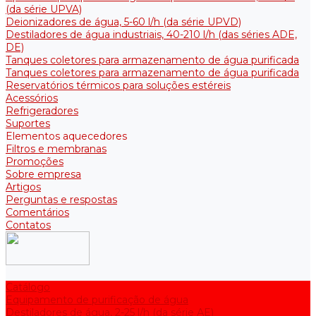
(da série UPVA)
Deionizadores de água, 5-60 l/h (da série UPVD)
Destiladores de água industriais, 40-210 l/h (das séries ADE,
DE)
Tanques coletores para armazenamento de água purificada
Tanques coletores para armazenamento de água purificada
Reservatórios térmicos para soluções estéreis
Acessórios
Refrigeradores
Suportes
Elementos aquecedores
Filtros e membranas
Promoções
Sobre empresa
Artigos
Perguntas e respostas
Comentários
Contatos
Catálogo
Equipamento de purificação de água
Destiladores de água, 2-25 l/h (da série АE)