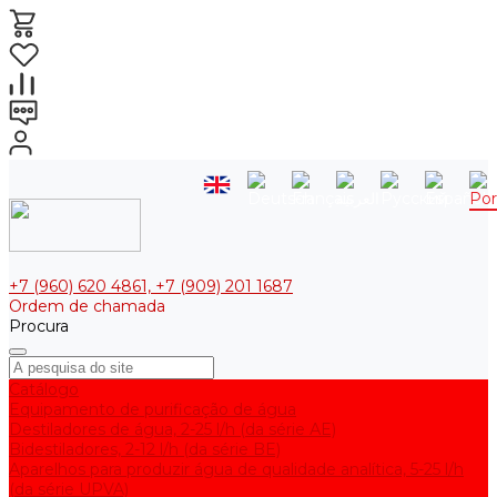
+7 (960) 620 4861, +7 (909) 201 1687
Ordem de chamada
Procura
Catálogo
Equipamento de purificação de água
Destiladores de água, 2-25 l/h (da série АE)
Bidestiladores, 2-12 l/h (da série BE)
Aparelhos para produzir água de qualidade analítica, 5-25 l/h
(da série UPVA)