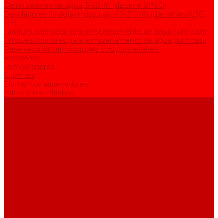
Deionizadores de água, 5-60 l/h (da série UPVD)
Destiladores de água industriais, 40-210 l/h (das séries ADE,
DE)
Tanques coletores para armazenamento de água purificada
Tanques coletores para armazenamento de água purificada
Reservatórios térmicos para soluções estéreis
Acessórios
Refrigeradores
Suportes
Elementos aquecedores
Filtros e membranas
Promoções
Sobre empresa
Artigos
Perguntas e respostas
Comentários
Contatos
...
Catálogo
Equipamento de purificação de água
Destiladores de água, 2-25 l/h (da série АE)
Bidestiladores, 2-12 l/h (da série BE)
Aparelhos para produzir água de qualidade analítica, 5-25 l/h
(da série UPVA)
Deionizadores de água, 5-60 l/h (da série UPVD)