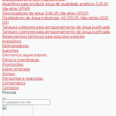
Aparelhos para produzir água de qualidade analítica, 5-25 l/h
(da série UPVA)
Deionizadores de água, 5-60 l/h (da série UPVD)
Destiladores de água industriais, 40-210 l/h (das séries ADE,
DE)
Tanques coletores para armazenamento de água purificada
Tanques coletores para armazenamento de água purificada
Reservatórios térmicos para soluções estéreis
Acessórios
Refrigeradores
Suportes
Elementos aquecedores
Filtros e membranas
Promoções
Sobre empresa
Artigos
Perguntas e respostas
Comentários
Contatos
Procura