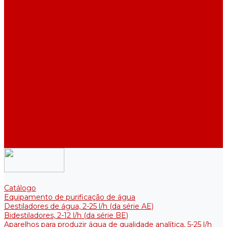
Destiladores de água industriais, 40-210 l/h (das séries ADE,
DE)
Tanques coletores para armazenamento de água purificada
Tanques coletores para armazenamento de água purificada
Reservatórios térmicos para soluções estéreis
Acessórios
Refrigeradores
Suportes
Elementos aquecedores
Filtros e membranas
Promoções
Sobre empresa
Artigos
Perguntas e respostas
Comentários
Contatos
Catálogo
Equipamento de purificação de água
Destiladores de água, 2-25 l/h (da série АE)
Bidestiladores, 2-12 l/h (da série BE)
Aparelhos para produzir água de qualidade analítica, 5-25 l/h