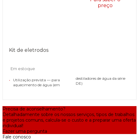
preço
Kit de eletrodos
Em estoque
destiladores de água da série
•
Utilização prevista — para
DE)
aquecimento de água (em
Precisa de aconselhamento?
Detalhadamente sobre os nossos serviços, tipos de trabalhos
e projetos comuns, calcula-se o custo e a preparar uma oferta
individual!
Fazer uma pergunta
Fale conosco