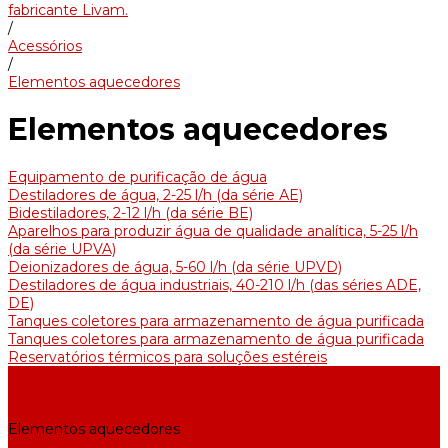
fabricante Livam.
/
Acessórios
/
Elementos aquecedores
Elementos aquecedores
Equipamento de purificação de água
Destiladores de água, 2-25 l/h (da série АE)
Bidestiladores, 2-12 l/h (da série BE)
Aparelhos para produzir água de qualidade analítica, 5-25 l/h
(da série UPVA)
Deionizadores de água, 5-60 l/h (da série UPVD)
Destiladores de água industriais, 40-210 l/h (das séries ADE,
DE)
Tanques coletores para armazenamento de água purificada
Tanques coletores para armazenamento de água purificada
Reservatórios térmicos para soluções estéreis
Acessórios
Refrigeradores
Suportes
Elementos aquecedores
Filtros e membranas