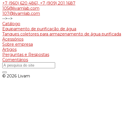
+7 (960) 620 4861, +7 (909) 201 1687
105@livamlab.com
107@livamlab.com
-->
-->
Catálogo
Equipamento de purificação de água
Tanques coletores para armazenamento de água purificada
Acessórios
Sobre empresa
Artigos
Perguntas e Respostas
Comentários
© 2026 Livam