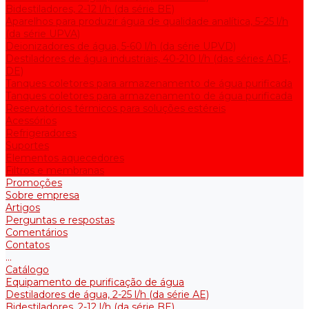
Bidestiladores, 2-12 l/h (da série BE)
Aparelhos para produzir água de qualidade analítica, 5-25 l/h
(da série UPVA)
Deionizadores de água, 5-60 l/h (da série UPVD)
Destiladores de água industriais, 40-210 l/h (das séries ADE,
DE)
Tanques coletores para armazenamento de água purificada
Tanques coletores para armazenamento de água purificada
Reservatórios térmicos para soluções estéreis
Acessórios
Refrigeradores
Suportes
Elementos aquecedores
Filtros e membranas
Promoções
Sobre empresa
Artigos
Perguntas e respostas
Comentários
Contatos
...
Catálogo
Equipamento de purificação de água
Destiladores de água, 2-25 l/h (da série АE)
Bidestiladores, 2-12 l/h (da série BE)