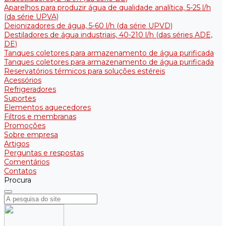
Aparelhos para produzir água de qualidade analítica, 5-25 l/h
(da série UPVA)
Deionizadores de água, 5-60 l/h (da série UPVD)
Destiladores de água industriais, 40-210 l/h (das séries ADE,
DE)
Tanques coletores para armazenamento de água purificada
Tanques coletores para armazenamento de água purificada
Reservatórios térmicos para soluções estéreis
Acessórios
Refrigeradores
Suportes
Elementos aquecedores
Filtros e membranas
Promoções
Sobre empresa
Artigos
Perguntas e respostas
Comentários
Contatos
Procura