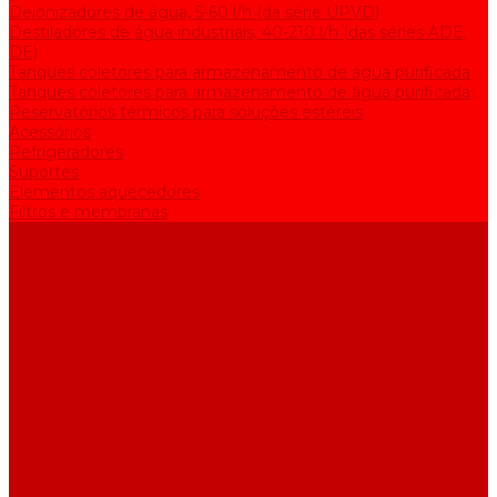
Deionizadores de água, 5-60 l/h (da série UPVD)
Destiladores de água industriais, 40-210 l/h (das séries ADE,
DE)
Tanques coletores para armazenamento de água purificada
Tanques coletores para armazenamento de água purificada
Reservatórios térmicos para soluções estéreis
Acessórios
Refrigeradores
Suportes
Elementos aquecedores
Filtros e membranas
Promoções
Sobre empresa
Artigos
Perguntas e respostas
Comentários
Contatos
...
Catálogo
Equipamento de purificação de água
Destiladores de água, 2-25 l/h (da série АE)
Bidestiladores, 2-12 l/h (da série BE)
Aparelhos para produzir água de qualidade analítica, 5-25 l/h
(da série UPVA)
Deionizadores de água, 5-60 l/h (da série UPVD)