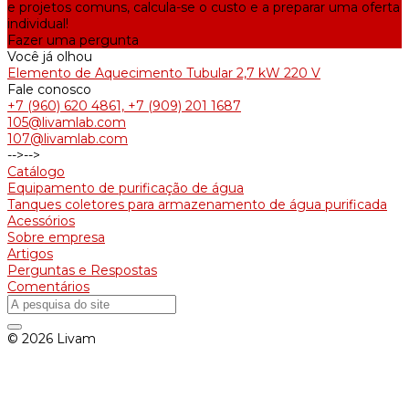
e projetos comuns, calcula-se o custo e a preparar uma oferta
individual!
Fazer uma pergunta
Você já olhou
Elemento de Aquecimento Tubular 2,7 kW 220 V
Fale conosco
+7 (960) 620 4861, +7 (909) 201 1687
105@livamlab.com
107@livamlab.com
-->
-->
Catálogo
Equipamento de purificação de água
Tanques coletores para armazenamento de água purificada
Acessórios
Sobre empresa
Artigos
Perguntas e Respostas
Comentários
© 2026 Livam