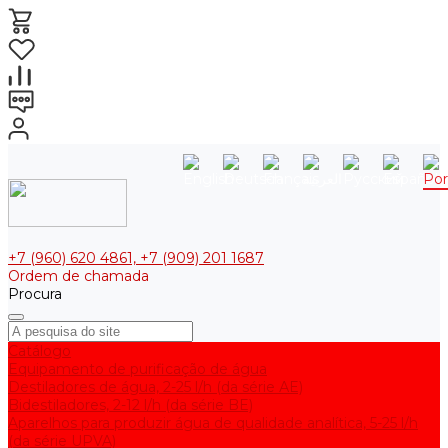
+7 (960) 620 4861, +7 (909) 201 1687
Ordem de chamada
Procura
Catálogo
Equipamento de purificação de água
Destiladores de água, 2-25 l/h (da série АE)
Bidestiladores, 2-12 l/h (da série BE)
Aparelhos para produzir água de qualidade analítica, 5-25 l/h
(da série UPVA)