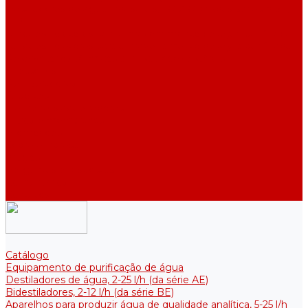
Destiladores de água industriais, 40-210 l/h (das séries ADE,
DE)
Tanques coletores para armazenamento de água purificada
Tanques coletores para armazenamento de água purificada
Reservatórios térmicos para soluções estéreis
Acessórios
Refrigeradores
Suportes
Elementos aquecedores
Filtros e membranas
Promoções
Sobre empresa
Artigos
Perguntas e respostas
Comentários
Contatos
Catálogo
Equipamento de purificação de água
Destiladores de água, 2-25 l/h (da série АE)
Bidestiladores, 2-12 l/h (da série BE)
Aparelhos para produzir água de qualidade analítica, 5-25 l/h