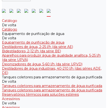
Catálogo
De volta
Catálogo
Equipamento de purificação de água
De volta
Equipamento de purificação de água
Destiladores de água, 2-25 l/h (da série АE)
Bidestiladores, 2-12 l/h (da série BE)
Aparelhos para produzir água de qualidade analítica, 5-25 l/h
(da série UPVA)
Deionizadores de água, 5-60 l/h (da série UPVD)
Destiladores de água industriais, 40-210 l/h (das séries ADE,
DE)
Tanques coletores para armazenamento de água purificada
De volta
Tanques coletores para armazenamento de água purificada
Tanques coletores para armazenamento de água purificada
Reservatórios térmicos para soluções estéreis
Acessórios
De volta
Acessórios