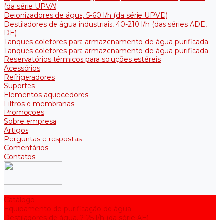
(da série UPVA)
Deionizadores de água, 5-60 l/h (da série UPVD)
Destiladores de água industriais, 40-210 l/h (das séries ADE,
DE)
Tanques coletores para armazenamento de água purificada
Tanques coletores para armazenamento de água purificada
Reservatórios térmicos para soluções estéreis
Acessórios
Refrigeradores
Suportes
Elementos aquecedores
Filtros e membranas
Promoções
Sobre empresa
Artigos
Perguntas e respostas
Comentários
Contatos
Catálogo
Equipamento de purificação de água
Destiladores de água, 2-25 l/h (da série АE)