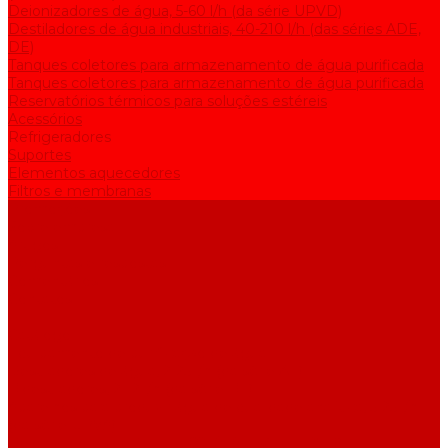
Deionizadores de água, 5-60 l/h (da série UPVD)
Destiladores de água industriais, 40-210 l/h (das séries ADE,
DE)
Tanques coletores para armazenamento de água purificada
Tanques coletores para armazenamento de água purificada
Reservatórios térmicos para soluções estéreis
Acessórios
Refrigeradores
Suportes
Elementos aquecedores
Filtros e membranas
Promoções
Sobre empresa
Artigos
Perguntas e respostas
Comentários
Contatos
...
Catálogo
Equipamento de purificação de água
Destiladores de água, 2-25 l/h (da série АE)
Bidestiladores, 2-12 l/h (da série BE)
Aparelhos para produzir água de qualidade analítica, 5-25 l/h
(da série UPVA)
Deionizadores de água, 5-60 l/h (da série UPVD)