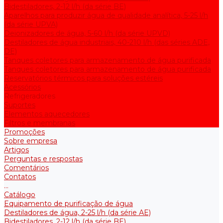
Bidestiladores, 2-12 l/h (da série BE)
Aparelhos para produzir água de qualidade analítica, 5-25 l/h
(da série UPVA)
Deionizadores de água, 5-60 l/h (da série UPVD)
Destiladores de água industriais, 40-210 l/h (das séries ADE,
DE)
Tanques coletores para armazenamento de água purificada
Tanques coletores para armazenamento de água purificada
Reservatórios térmicos para soluções estéreis
Acessórios
Refrigeradores
Suportes
Elementos aquecedores
Filtros e membranas
Promoções
Sobre empresa
Artigos
Perguntas e respostas
Comentários
Contatos
...
Catálogo
Equipamento de purificação de água
Destiladores de água, 2-25 l/h (da série АE)
Bidestiladores, 2-12 l/h (da série BE)