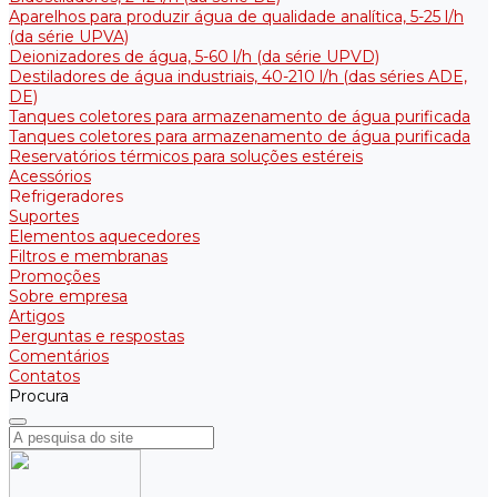
Aparelhos para produzir água de qualidade analítica, 5-25 l/h
(da série UPVA)
Deionizadores de água, 5-60 l/h (da série UPVD)
Destiladores de água industriais, 40-210 l/h (das séries ADE,
DE)
Tanques coletores para armazenamento de água purificada
Tanques coletores para armazenamento de água purificada
Reservatórios térmicos para soluções estéreis
Acessórios
Refrigeradores
Suportes
Elementos aquecedores
Filtros e membranas
Promoções
Sobre empresa
Artigos
Perguntas e respostas
Comentários
Contatos
Procura