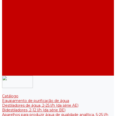
Destiladores de água industriais, 40-210 l/h (das séries ADE,
DE)
Tanques coletores para armazenamento de água purificada
Tanques coletores para armazenamento de água purificada
Reservatórios térmicos para soluções estéreis
Acessórios
Refrigeradores
Suportes
Elementos aquecedores
Filtros e membranas
Promoções
Sobre empresa
Artigos
Perguntas e respostas
Comentários
Contatos
Catálogo
Equipamento de purificação de água
Destiladores de água, 2-25 l/h (da série АE)
Bidestiladores, 2-12 l/h (da série BE)
Aparelhos para produzir água de qualidade analítica, 5-25 l/h