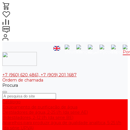
+7 (960) 620 4861, +7 (909) 201 1687
Ordem de chamada
Procura
Catálogo
Equipamento de purificação de água
Destiladores de água, 2-25 l/h (da série АE)
Bidestiladores, 2-12 l/h (da série BE)
Aparelhos para produzir água de qualidade analítica, 5-25 l/h
(da série UPVA)