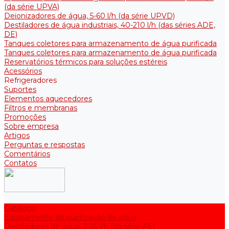
(da série UPVA)
Deionizadores de água, 5-60 l/h (da série UPVD)
Destiladores de água industriais, 40-210 l/h (das séries ADE,
DE)
Tanques coletores para armazenamento de água purificada
Tanques coletores para armazenamento de água purificada
Reservatórios térmicos para soluções estéreis
Acessórios
Refrigeradores
Suportes
Elementos aquecedores
Filtros e membranas
Promoções
Sobre empresa
Artigos
Perguntas e respostas
Comentários
Contatos
Catálogo
Equipamento de purificação de água
Destiladores de água, 2-25 l/h (da série АE)