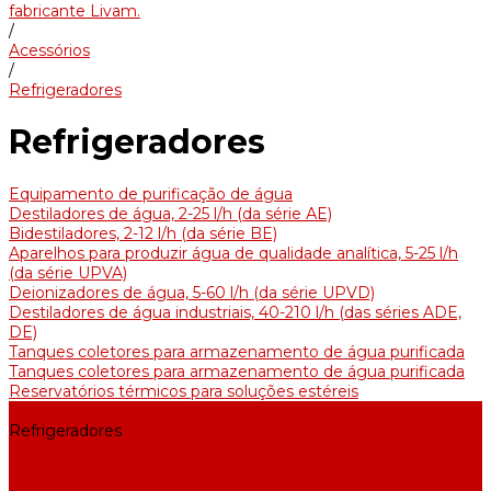
fabricante Livam.
/
Acessórios
/
Refrigeradores
Refrigeradores
Equipamento de purificação de água
Destiladores de água, 2-25 l/h (da série АE)
Bidestiladores, 2-12 l/h (da série BE)
Aparelhos para produzir água de qualidade analítica, 5-25 l/h
(da série UPVA)
Deionizadores de água, 5-60 l/h (da série UPVD)
Destiladores de água industriais, 40-210 l/h (das séries ADE,
DE)
Tanques coletores para armazenamento de água purificada
Tanques coletores para armazenamento de água purificada
Reservatórios térmicos para soluções estéreis
Acessórios
Refrigeradores
Suportes
Elementos aquecedores
Filtros e membranas