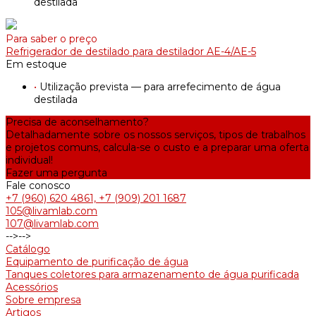
destilada
Para saber o preço
Refrigerador de destilado para destilador AE-4/AE-5
Em estoque
•
Utilização prevista — para arrefecimento de água
destilada
Precisa de aconselhamento?
Detalhadamente sobre os nossos serviços, tipos de trabalhos
e projetos comuns, calcula-se o custo e a preparar uma oferta
individual!
Fazer uma pergunta
Fale conosco
+7 (960) 620 4861, +7 (909) 201 1687
105@livamlab.com
107@livamlab.com
-->
-->
Catálogo
Equipamento de purificação de água
Tanques coletores para armazenamento de água purificada
Acessórios
Sobre empresa
Artigos