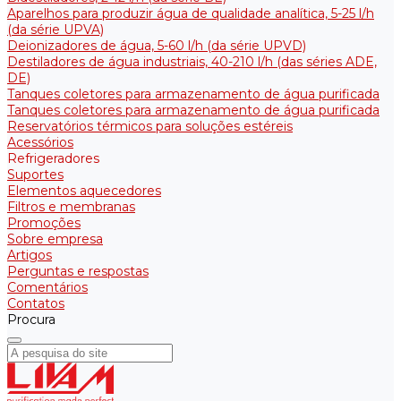
Aparelhos para produzir água de qualidade analítica, 5-25 l/h
(da série UPVA)
Deionizadores de água, 5-60 l/h (da série UPVD)
Destiladores de água industriais, 40-210 l/h (das séries ADE,
DE)
Tanques coletores para armazenamento de água purificada
Tanques coletores para armazenamento de água purificada
Reservatórios térmicos para soluções estéreis
Acessórios
Refrigeradores
Suportes
Elementos aquecedores
Filtros e membranas
Promoções
Sobre empresa
Artigos
Perguntas e respostas
Comentários
Contatos
Procura