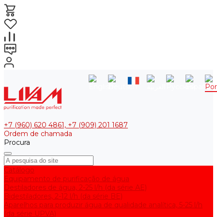
+7 (960) 620 4861, +7 (909) 201 1687
Ordem de chamada
Procura
Catálogo
Equipamento de purificação de água
Destiladores de água, 2-25 l/h (da série АE)
Bidestiladores, 2-12 l/h (da série BE)
Aparelhos para produzir água de qualidade analítica, 5-25 l/h
(da série UPVA)