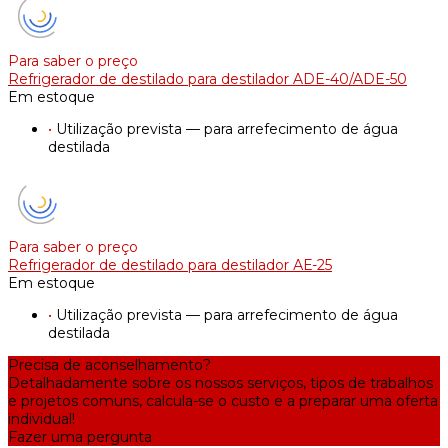
Para saber o preço
Refrigerador de destilado para destilador ADE-40/ADE-50
Em estoque
•
Utilização prevista — para arrefecimento de água
destilada
Para saber o preço
Refrigerador de destilado para destilador АЕ-25
Em estoque
•
Utilização prevista — para arrefecimento de água
destilada
Precisa de aconselhamento?
Detalhadamente sobre os nossos serviços, tipos de trabalhos
e projetos comuns, calcula-se o custo e a preparar uma oferta
individual!
Fazer uma pergunta