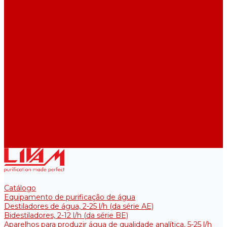
Destiladores de água industriais, 40-210 l/h (das séries ADE,
DE)
Tanques coletores para armazenamento de água purificada
Tanques coletores para armazenamento de água purificada
Reservatórios térmicos para soluções estéreis
Acessórios
Refrigeradores
Suportes
Elementos aquecedores
Filtros e membranas
Promoções
Sobre empresa
Artigos
Perguntas e respostas
Comentários
Contatos
Catálogo
Equipamento de purificação de água
Destiladores de água, 2-25 l/h (da série АE)
Bidestiladores, 2-12 l/h (da série BE)
Aparelhos para produzir água de qualidade analítica, 5-25 l/h