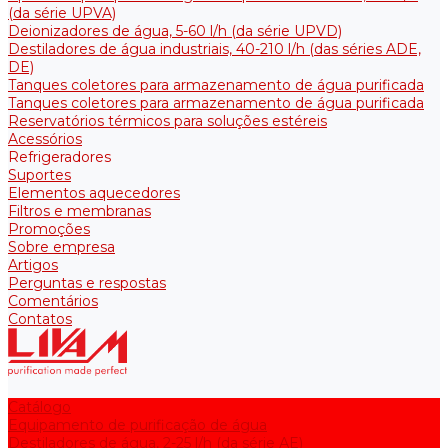
(da série UPVA)
Deionizadores de água, 5-60 l/h (da série UPVD)
Destiladores de água industriais, 40-210 l/h (das séries ADE,
DE)
Tanques coletores para armazenamento de água purificada
Tanques coletores para armazenamento de água purificada
Reservatórios térmicos para soluções estéreis
Acessórios
Refrigeradores
Suportes
Elementos aquecedores
Filtros e membranas
Promoções
Sobre empresa
Artigos
Perguntas e respostas
Comentários
Contatos
Catálogo
Equipamento de purificação de água
Destiladores de água, 2-25 l/h (da série АE)