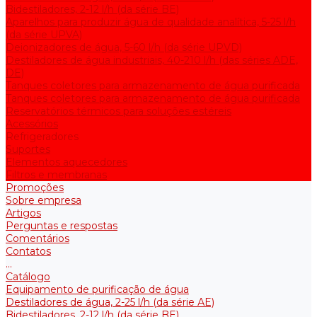
Bidestiladores, 2-12 l/h (da série BE)
Aparelhos para produzir água de qualidade analítica, 5-25 l/h
(da série UPVA)
Deionizadores de água, 5-60 l/h (da série UPVD)
Destiladores de água industriais, 40-210 l/h (das séries ADE,
DE)
Tanques coletores para armazenamento de água purificada
Tanques coletores para armazenamento de água purificada
Reservatórios térmicos para soluções estéreis
Acessórios
Refrigeradores
Suportes
Elementos aquecedores
Filtros e membranas
Promoções
Sobre empresa
Artigos
Perguntas e respostas
Comentários
Contatos
...
Catálogo
Equipamento de purificação de água
Destiladores de água, 2-25 l/h (da série АE)
Bidestiladores, 2-12 l/h (da série BE)