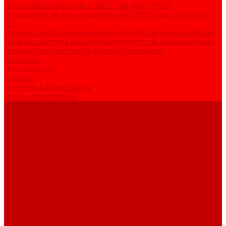
Deionizadores de água, 5-60 l/h (da série UPVD)
Destiladores de água industriais, 40-210 l/h (das séries ADE,
DE)
Tanques coletores para armazenamento de água purificada
Tanques coletores para armazenamento de água purificada
Reservatórios térmicos para soluções estéreis
Acessórios
Refrigeradores
Suportes
Elementos aquecedores
Filtros e membranas
Promoções
Sobre empresa
Artigos
Perguntas e respostas
Comentários
Contatos
...
Catálogo
Equipamento de purificação de água
Destiladores de água, 2-25 l/h (da série АE)
Bidestiladores, 2-12 l/h (da série BE)
Aparelhos para produzir água de qualidade analítica, 5-25 l/h
(da série UPVA)
Deionizadores de água, 5-60 l/h (da série UPVD)