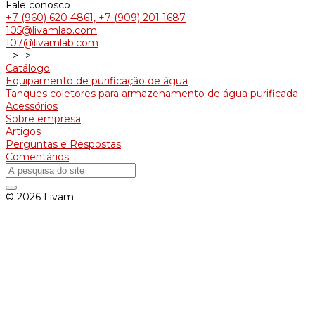
Fale conosco
+7 (960) 620 4861, +7 (909) 201 1687
105@livamlab.com
107@livamlab.com
-->
-->
Catálogo
Equipamento de purificação de água
Tanques coletores para armazenamento de água purificada
Acessórios
Sobre empresa
Artigos
Perguntas e Respostas
Comentários
© 2026 Livam