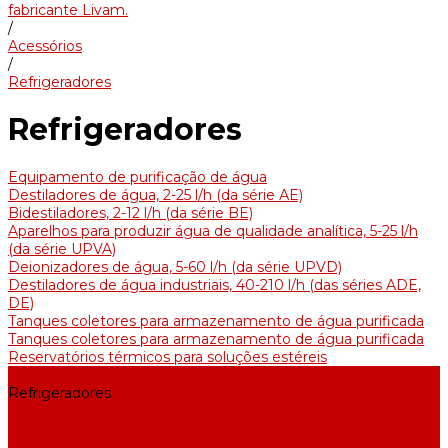
fabricante Livam.
/
Acessórios
/
Refrigeradores
Refrigeradores
Equipamento de purificação de água
Destiladores de água, 2-25 l/h (da série АE)
Bidestiladores, 2-12 l/h (da série BE)
Aparelhos para produzir água de qualidade analítica, 5-25 l/h
(da série UPVA)
Deionizadores de água, 5-60 l/h (da série UPVD)
Destiladores de água industriais, 40-210 l/h (das séries ADE,
DE)
Tanques coletores para armazenamento de água purificada
Tanques coletores para armazenamento de água purificada
Reservatórios térmicos para soluções estéreis
Acessórios
Refrigeradores
Suportes
Elementos aquecedores
Filtros e membranas