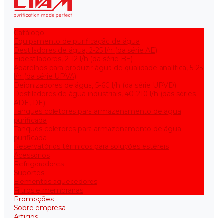
Catálogo
Equipamento de purificação de água
Destiladores de água, 2-25 l/h (da série АE)
Bidestiladores, 2-12 l/h (da série BE)
Aparelhos para produzir água de qualidade analítica, 5-25
l/h (da série UPVA)
Deionizadores de água, 5-60 l/h (da série UPVD)
Destiladores de água industriais, 40-210 l/h (das séries
ADE, DE)
Tanques coletores para armazenamento de água
purificada
Tanques coletores para armazenamento de água
purificada
Reservatórios térmicos para soluções estéreis
Acessórios
Refrigeradores
Suportes
Elementos aquecedores
Filtros e membranas
Promoções
Sobre empresa
Artigos