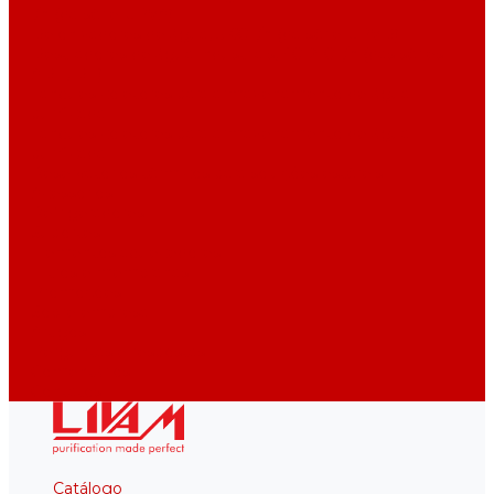
l/h (da série UPVA)
Deionizadores de água, 5-60 l/h (da série UPVD)
Destiladores de água industriais, 40-210 l/h (das séries
ADE, DE)
Tanques coletores para armazenamento de água
purificada
Tanques coletores para armazenamento de água
purificada
Reservatórios térmicos para soluções estéreis
Acessórios
Refrigeradores
Suportes
Elementos aquecedores
Filtros e membranas
Promoções
Sobre empresa
Artigos
Perguntas e respostas
Comentários
Contatos
Catálogo