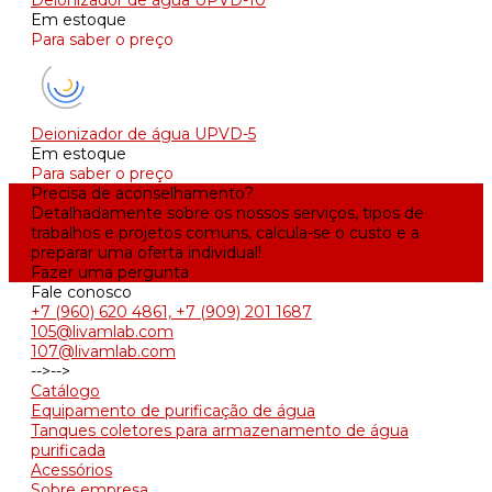
Deionizador de água UPVD-10
Em estoque
Para saber o preço
Deionizador de água UPVD-5
Em estoque
Para saber o preço
Precisa de aconselhamento?
Detalhadamente sobre os nossos serviços, tipos de
trabalhos e projetos comuns, calcula-se o custo e a
preparar uma oferta individual!
Fazer uma pergunta
Fale conosco
+7 (960) 620 4861, +7 (909) 201 1687
105@livamlab.com
107@livamlab.com
-->
-->
Catálogo
Equipamento de purificação de água
Tanques coletores para armazenamento de água
purificada
Acessórios
Sobre empresa