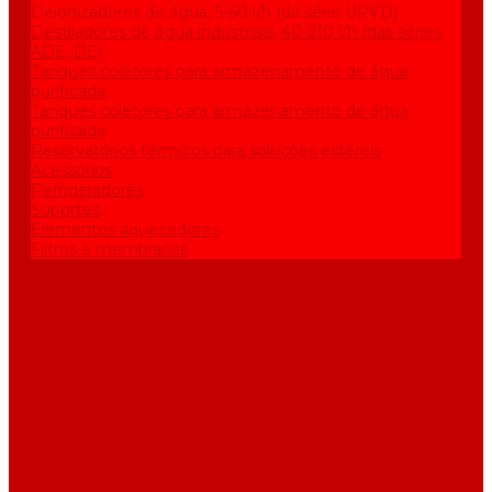
Deionizadores de água, 5-60 l/h (da série UPVD)
Destiladores de água industriais, 40-210 l/h (das séries
ADE, DE)
Tanques coletores para armazenamento de água
purificada
Tanques coletores para armazenamento de água
purificada
Reservatórios térmicos para soluções estéreis
Acessórios
Refrigeradores
Suportes
Elementos aquecedores
Filtros e membranas
Promoções
Sobre empresa
Artigos
Perguntas e respostas
Comentários
Contatos
...
Catálogo
Equipamento de purificação de água
Destiladores de água, 2-25 l/h (da série АE)
Bidestiladores, 2-12 l/h (da série BE)
Aparelhos para produzir água de qualidade analítica, 5-25