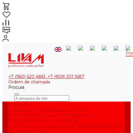
+7 (960) 620 4861, +7 (909) 201 1687
Ordem de chamada
Procura
Catálogo
Equipamento de purificação de água
Destiladores de água, 2-25 l/h (da série АE)
Bidestiladores, 2-12 l/h (da série BE)
Aparelhos para produzir água de qualidade analítica, 5-25
l/h (da série UPVA)