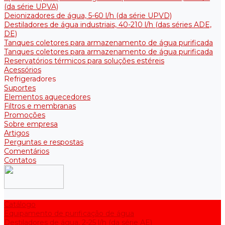
(da série UPVA)
Deionizadores de água, 5-60 l/h (da série UPVD)
Destiladores de água industriais, 40-210 l/h (das séries ADE,
DE)
Tanques coletores para armazenamento de água purificada
Tanques coletores para armazenamento de água purificada
Reservatórios térmicos para soluções estéreis
Acessórios
Refrigeradores
Suportes
Elementos aquecedores
Filtros e membranas
Promoções
Sobre empresa
Artigos
Perguntas e respostas
Comentários
Contatos
Catálogo
Equipamento de purificação de água
Destiladores de água, 2-25 l/h (da série АE)