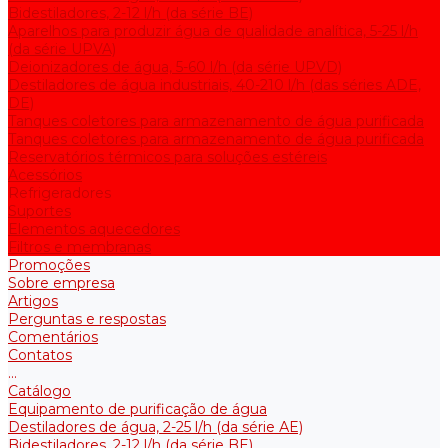
Bidestiladores, 2-12 l/h (da série BE)
Aparelhos para produzir água de qualidade analítica, 5-25 l/h
(da série UPVA)
Deionizadores de água, 5-60 l/h (da série UPVD)
Destiladores de água industriais, 40-210 l/h (das séries ADE,
DE)
Tanques coletores para armazenamento de água purificada
Tanques coletores para armazenamento de água purificada
Reservatórios térmicos para soluções estéreis
Acessórios
Refrigeradores
Suportes
Elementos aquecedores
Filtros e membranas
Promoções
Sobre empresa
Artigos
Perguntas e respostas
Comentários
Contatos
...
Catálogo
Equipamento de purificação de água
Destiladores de água, 2-25 l/h (da série АE)
Bidestiladores, 2-12 l/h (da série BE)