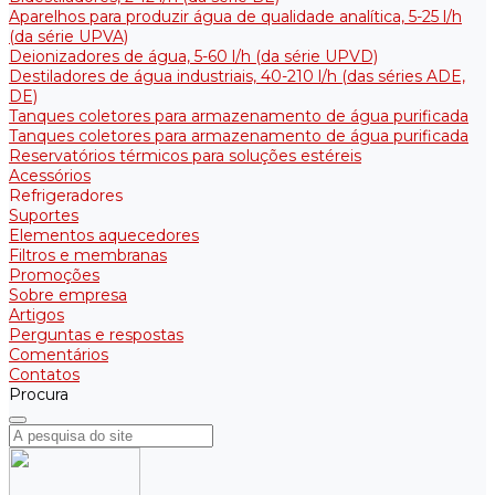
Aparelhos para produzir água de qualidade analítica, 5-25 l/h
(da série UPVA)
Deionizadores de água, 5-60 l/h (da série UPVD)
Destiladores de água industriais, 40-210 l/h (das séries ADE,
DE)
Tanques coletores para armazenamento de água purificada
Tanques coletores para armazenamento de água purificada
Reservatórios térmicos para soluções estéreis
Acessórios
Refrigeradores
Suportes
Elementos aquecedores
Filtros e membranas
Promoções
Sobre empresa
Artigos
Perguntas e respostas
Comentários
Contatos
Procura