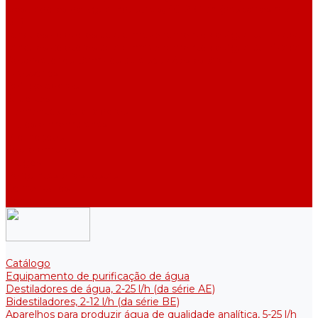
Destiladores de água industriais, 40-210 l/h (das séries ADE,
DE)
Tanques coletores para armazenamento de água purificada
Tanques coletores para armazenamento de água purificada
Reservatórios térmicos para soluções estéreis
Acessórios
Refrigeradores
Suportes
Elementos aquecedores
Filtros e membranas
Promoções
Sobre empresa
Artigos
Perguntas e respostas
Comentários
Contatos
Catálogo
Equipamento de purificação de água
Destiladores de água, 2-25 l/h (da série АE)
Bidestiladores, 2-12 l/h (da série BE)
Aparelhos para produzir água de qualidade analítica, 5-25 l/h