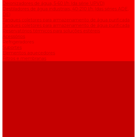
Deionizadores de água, 5-60 l/h (da série UPVD)
Destiladores de água industriais, 40-210 l/h (das séries ADE,
DE)
Tanques coletores para armazenamento de água purificada
Tanques coletores para armazenamento de água purificada
Reservatórios térmicos para soluções estéreis
Acessórios
Refrigeradores
Suportes
Elementos aquecedores
Filtros e membranas
Promoções
Sobre empresa
Artigos
Perguntas e respostas
Comentários
Contatos
...
Catálogo
Equipamento de purificação de água
Destiladores de água, 2-25 l/h (da série АE)
Bidestiladores, 2-12 l/h (da série BE)
Aparelhos para produzir água de qualidade analítica, 5-25 l/h
(da série UPVA)
Deionizadores de água, 5-60 l/h (da série UPVD)