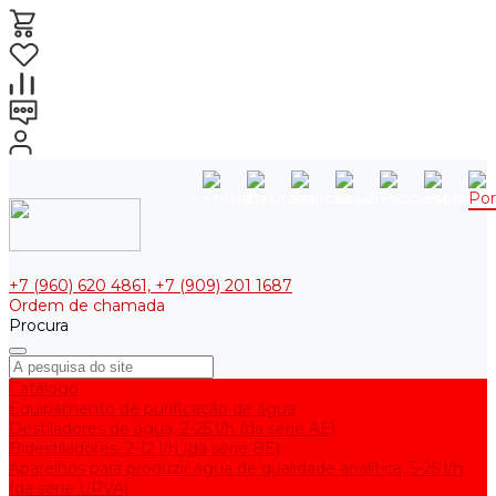
+7 (960) 620 4861, +7 (909) 201 1687
Ordem de chamada
Procura
Catálogo
Equipamento de purificação de água
Destiladores de água, 2-25 l/h (da série АE)
Bidestiladores, 2-12 l/h (da série BE)
Aparelhos para produzir água de qualidade analítica, 5-25 l/h
(da série UPVA)