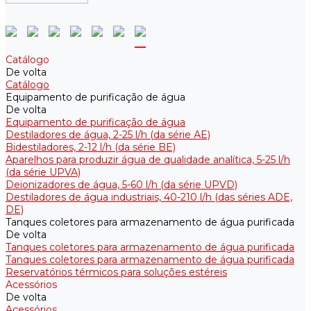
Catálogo
De volta
Catálogo
Equipamento de purificação de água
De volta
Equipamento de purificação de água
Destiladores de água, 2-25 l/h (da série АE)
Bidestiladores, 2-12 l/h (da série BE)
Aparelhos para produzir água de qualidade analítica, 5-25 l/h
(da série UPVA)
Deionizadores de água, 5-60 l/h (da série UPVD)
Destiladores de água industriais, 40-210 l/h (das séries ADE,
DE)
Tanques coletores para armazenamento de água purificada
De volta
Tanques coletores para armazenamento de água purificada
Tanques coletores para armazenamento de água purificada
Reservatórios térmicos para soluções estéreis
Acessórios
De volta
Acessórios