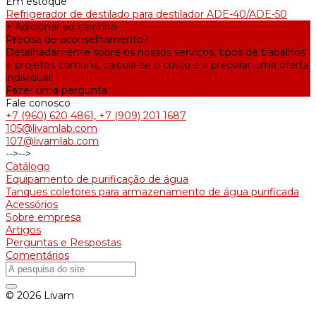
Em estoque
Refrigerador de destilado para destilador ADE-40/ADE-50
+ Adicionar ao carrinho
Precisa de aconselhamento?
Detalhadamente sobre os nossos serviços, tipos de trabalhos
e projetos comuns, calcula-se o custo e a preparar uma oferta
individual!
Fazer uma pergunta
Fale conosco
+7 (960) 620 4861, +7 (909) 201 1687
105@livamlab.com
107@livamlab.com
-->
-->
Catálogo
Equipamento de purificação de água
Tanques coletores para armazenamento de água purificada
Acessórios
Sobre empresa
Artigos
Perguntas e Respostas
Comentários
© 2026 Livam