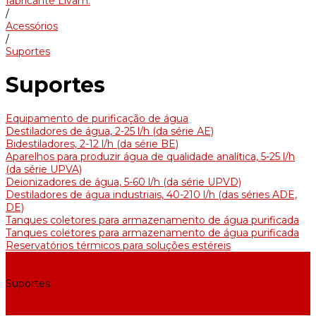
fabricante Livam.
/
Acessórios
/
Suportes
Suportes
Equipamento de purificação de água
Destiladores de água, 2-25 l/h (da série АE)
Bidestiladores, 2-12 l/h (da série BE)
Aparelhos para produzir água de qualidade analítica, 5-25 l/h
(da série UPVA)
Deionizadores de água, 5-60 l/h (da série UPVD)
Destiladores de água industriais, 40-210 l/h (das séries ADE,
DE)
Tanques coletores para armazenamento de água purificada
Tanques coletores para armazenamento de água purificada
Reservatórios térmicos para soluções estéreis
Acessórios
Refrigeradores
Suportes
Elementos aquecedores
Filtros e membranas