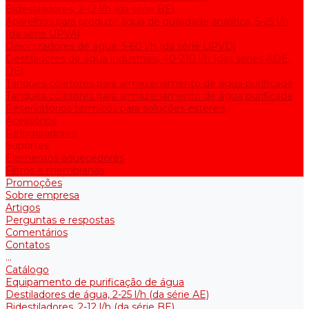
Bidestiladores, 2-12 l/h (da série BE)
Aparelhos para produzir água de qualidade analítica, 5-25 l/h
(da série UPVA)
Deionizadores de água, 5-60 l/h (da série UPVD)
Destiladores de água industriais, 40-210 l/h (das séries ADE,
DE)
Tanques coletores para armazenamento de água purificada
Tanques coletores para armazenamento de água purificada
Reservatórios térmicos para soluções estéreis
Acessórios
Refrigeradores
Suportes
Elementos aquecedores
Filtros e membranas
Promoções
Sobre empresa
Artigos
Perguntas e respostas
Comentários
Contatos
...
Catálogo
Equipamento de purificação de água
Destiladores de água, 2-25 l/h (da série АE)
Bidestiladores, 2-12 l/h (da série BE)