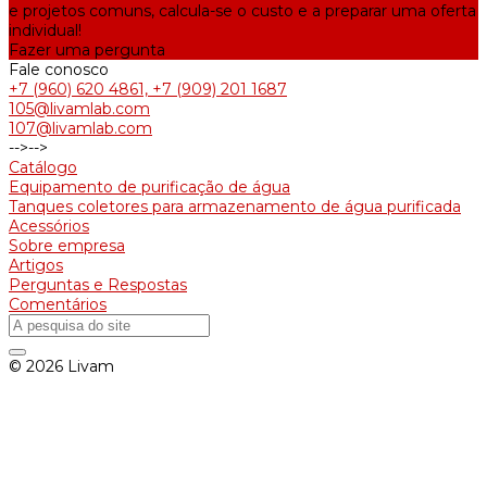
e projetos comuns, calcula-se o custo e a preparar uma oferta
individual!
Fazer uma pergunta
Fale conosco
+7 (960) 620 4861, +7 (909) 201 1687
105@livamlab.com
107@livamlab.com
-->
-->
Catálogo
Equipamento de purificação de água
Tanques coletores para armazenamento de água purificada
Acessórios
Sobre empresa
Artigos
Perguntas e Respostas
Comentários
© 2026 Livam