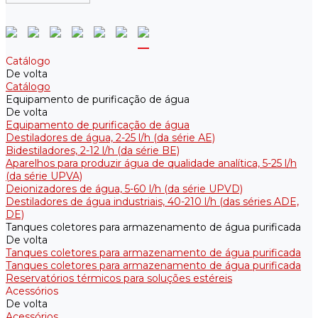
Catálogo
De volta
Catálogo
Equipamento de purificação de água
De volta
Equipamento de purificação de água
Destiladores de água, 2-25 l/h (da série АE)
Bidestiladores, 2-12 l/h (da série BE)
Aparelhos para produzir água de qualidade analítica, 5-25 l/h
(da série UPVA)
Deionizadores de água, 5-60 l/h (da série UPVD)
Destiladores de água industriais, 40-210 l/h (das séries ADE,
DE)
Tanques coletores para armazenamento de água purificada
De volta
Tanques coletores para armazenamento de água purificada
Tanques coletores para armazenamento de água purificada
Reservatórios térmicos para soluções estéreis
Acessórios
De volta
Acessórios