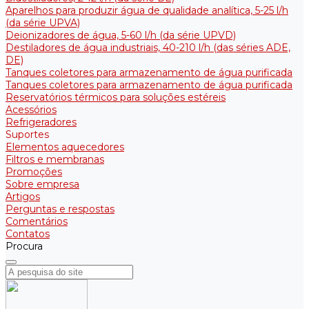
Aparelhos para produzir água de qualidade analítica, 5-25 l/h
(da série UPVA)
Deionizadores de água, 5-60 l/h (da série UPVD)
Destiladores de água industriais, 40-210 l/h (das séries ADE,
DE)
Tanques coletores para armazenamento de água purificada
Tanques coletores para armazenamento de água purificada
Reservatórios térmicos para soluções estéreis
Acessórios
Refrigeradores
Suportes
Elementos aquecedores
Filtros e membranas
Promoções
Sobre empresa
Artigos
Perguntas e respostas
Comentários
Contatos
Procura