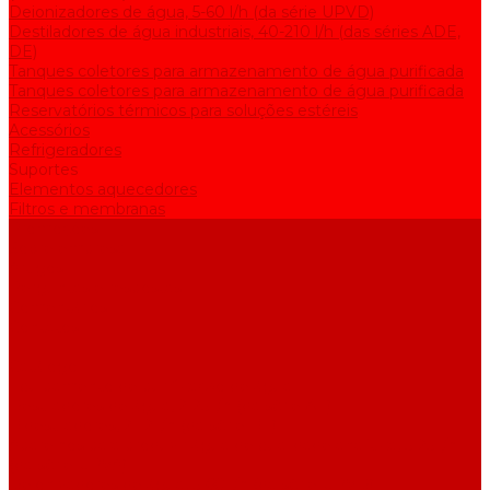
Deionizadores de água, 5-60 l/h (da série UPVD)
Destiladores de água industriais, 40-210 l/h (das séries ADE,
DE)
Tanques coletores para armazenamento de água purificada
Tanques coletores para armazenamento de água purificada
Reservatórios térmicos para soluções estéreis
Acessórios
Refrigeradores
Suportes
Elementos aquecedores
Filtros e membranas
Promoções
Sobre empresa
Artigos
Perguntas e respostas
Comentários
Contatos
...
Catálogo
Equipamento de purificação de água
Destiladores de água, 2-25 l/h (da série АE)
Bidestiladores, 2-12 l/h (da série BE)
Aparelhos para produzir água de qualidade analítica, 5-25 l/h
(da série UPVA)
Deionizadores de água, 5-60 l/h (da série UPVD)