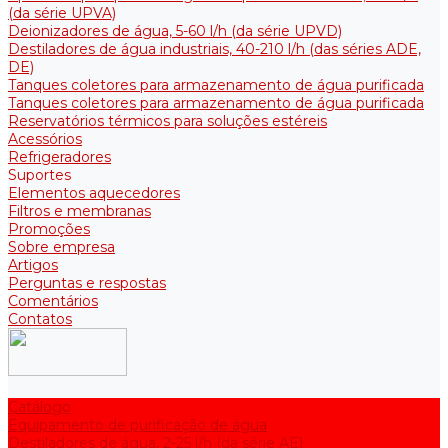
(da série UPVA)
Deionizadores de água, 5-60 l/h (da série UPVD)
Destiladores de água industriais, 40-210 l/h (das séries ADE,
DE)
Tanques coletores para armazenamento de água purificada
Tanques coletores para armazenamento de água purificada
Reservatórios térmicos para soluções estéreis
Acessórios
Refrigeradores
Suportes
Elementos aquecedores
Filtros e membranas
Promoções
Sobre empresa
Artigos
Perguntas e respostas
Comentários
Contatos
Catálogo
Equipamento de purificação de água
Destiladores de água, 2-25 l/h (da série АE)