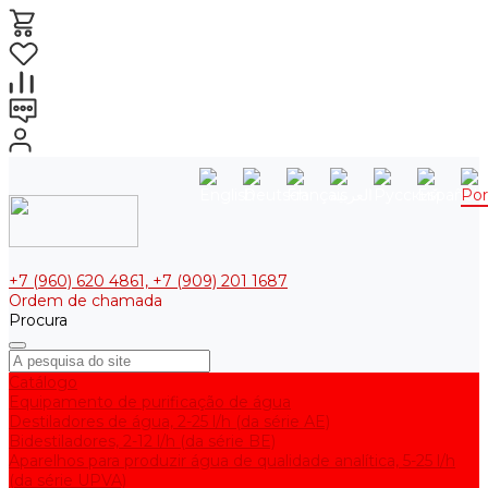
+7 (960) 620 4861, +7 (909) 201 1687
Ordem de chamada
Procura
Catálogo
Equipamento de purificação de água
Destiladores de água, 2-25 l/h (da série АE)
Bidestiladores, 2-12 l/h (da série BE)
Aparelhos para produzir água de qualidade analítica, 5-25 l/h
(da série UPVA)