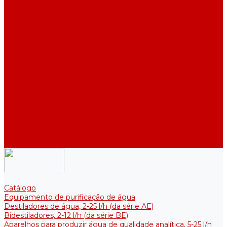
Destiladores de água industriais, 40-210 l/h (das séries ADE,
DE)
Tanques coletores para armazenamento de água purificada
Tanques coletores para armazenamento de água purificada
Reservatórios térmicos para soluções estéreis
Acessórios
Refrigeradores
Suportes
Elementos aquecedores
Filtros e membranas
Promoções
Sobre empresa
Artigos
Perguntas e respostas
Comentários
Contatos
Catálogo
Equipamento de purificação de água
Destiladores de água, 2-25 l/h (da série АE)
Bidestiladores, 2-12 l/h (da série BE)
Aparelhos para produzir água de qualidade analítica, 5-25 l/h